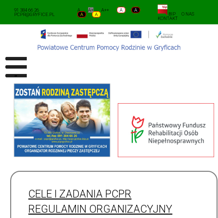
91 384 66 26
A
A+
A++
A
A
BIP
O NAS
PCPR@GRYFICE.PL
A
A
KONTAKT
CELE I ZADANIA PCPR
REGULAMIN ORGANIZACYJNY